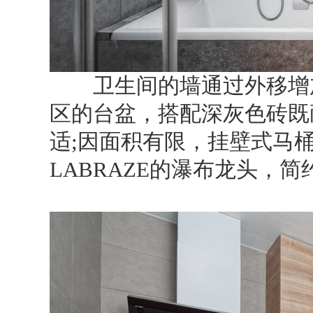
卫生间的墙通过外移增加
区的台盆，搭配深灰色砖既
适;因面积有限，挂壁式马
LABRAZE的瀑布龙头，简