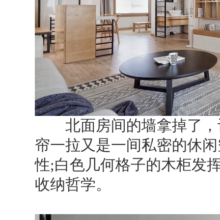
北面房间的墙拿掉了，设
帘一拉又是一间私密的休闲
性;白色几何格子的木柜发
收纳哲学。