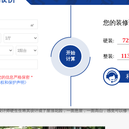
您的装修
㎡
10
硬装:
开始
15
整装:
计算
您的信息严格保密 *
授权和保护声明》
计师硬生生将其设计成了屋顶花园，一面悬崖，一面高山，感觉可以修