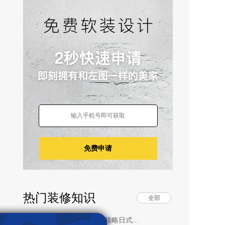
免费申请
热门装修知识
全部
睡梦初醒后一解烦躁 带你领略日式...
·