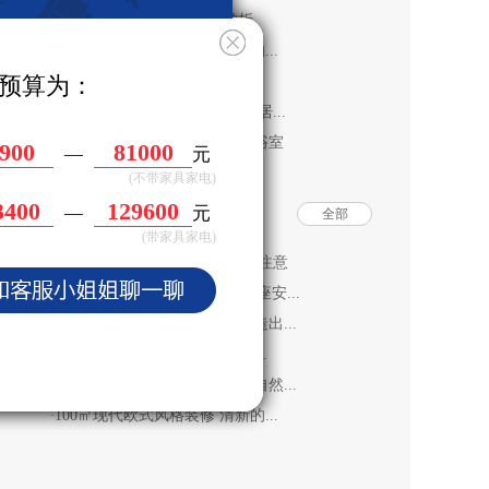
一套现代简约风格效果图赏析
·
129平日式风格三居室 是那样的...
·
预算为：
从简约家装设计效果图聊家装
·
上班族单身公寓 45平日式风格居...
·
打造一个完全符合个人需求的浴室
·
4400
116000
—
元
(不带家具家电)
0800
174000
装修知识推荐
—
元
全部
(带家具家电)
中式室内装修要点 这些要点要注意
·
长沙装修公司|房屋装修开关插座安...
·
这30㎡的超小型老房子，竟改造出...
·
Loft公寓小户型装修 利用楼梯...
·
81平的北欧装修风格，超舒适自然...
·
100㎡现代欧式风格装修 清新的...
·