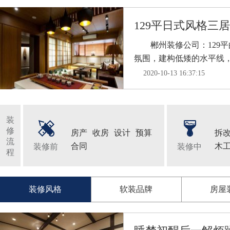
129平日式风格三居
郴州装修公司：129平
氛围，建构低矮的水平线，通
2020-10-13 16:37:15
装
修
房产
收房
设计
预算
拆
流
合同
木
装修前
装修中
程
装修风格
软装品牌
房屋