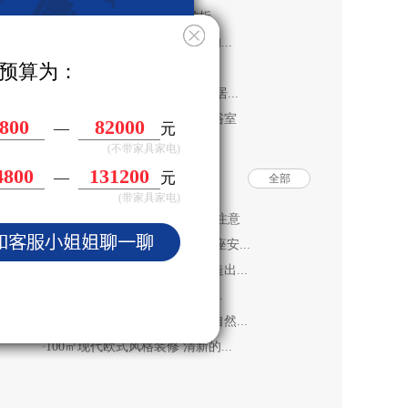
一套现代简约风格效果图赏析
·
129平日式风格三居室 是那样的...
·
预算为：
从简约家装设计效果图聊家装
·
上班族单身公寓 45平日式风格居...
·
打造一个完全符合个人需求的浴室
·
600
84000
—
元
(不带家具家电)
7600
134400
装修知识推荐
—
元
全部
(带家具家电)
中式室内装修要点 这些要点要注意
·
长沙装修公司|房屋装修开关插座安...
·
这30㎡的超小型老房子，竟改造出...
·
Loft公寓小户型装修 利用楼梯...
·
81平的北欧装修风格，超舒适自然...
·
100㎡现代欧式风格装修 清新的...
·