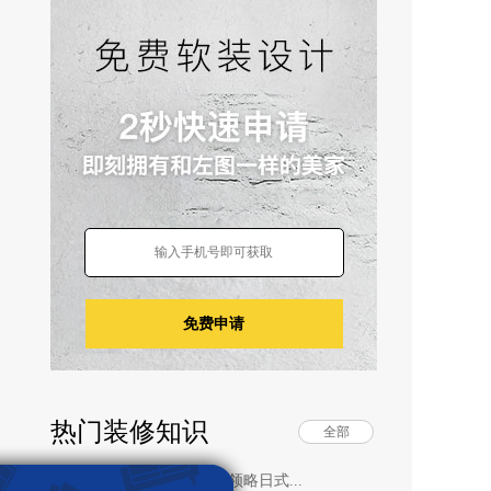
免费申请
热门装修知识
全部
睡梦初醒后一解烦躁 带你领略日式...
·