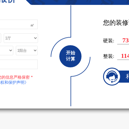
您的装修
水管专用，通常暗藏管道不允许使用镀锌铁管。与施工人员商量水域位置以
㎡
75
硬装:
开始
11
整装:
计算
您的信息严格保密 *
授权和保护声明》
问题。我们通常用试压的方法做管道检查，先用赌头将内丝赌死，然后用
道接头。打开水闸二天二夜,第三天检查接头。