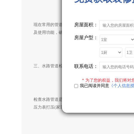
房屋面积：
现在常用的管道材质是PPR管，管道又分冷水管与热
及使用功能，确定水龙头的位置。
房屋户型：
三、水路管道检查
联系电话：
* 为了您的权益，我们将对
我已阅读并同意
《个人信息
检查水路管道是很重要的，这关系着以后水路安全隐患
压力表打压(家装一般12个压)试水。打压之后检查管