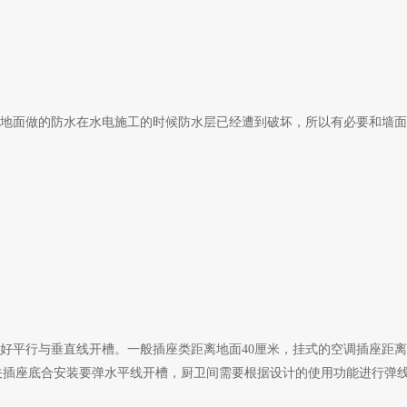
地面做的防水在水电施工的时候防水层已经遭到破坏，所以有必要和墙面
好平行与垂直线开槽。一般插座类距离地面40厘米，挂式的空调插座距离
槽。开关插座底合安装要弹水平线开槽，厨卫间需要根据设计的使用功能进行弹