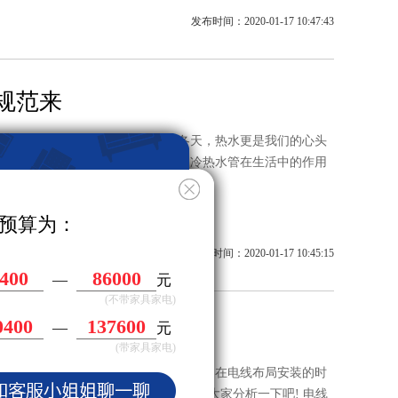
发布时间：2020-01-17 10:47:43
规范来
不开的东西就是水。现在正值冬天，热水更是我们的心头
冷水，浑身都要抖三抖。由此可见，冷热水管在生活中的作用
预算为：
发布时间：2020-01-17 10:45:15
400
86000
—
元
(不带家具家电)
0400
137600
—
元
线明装还是暗装好？
(带家具家电)
，所以在施工的时候要特别的重视。在电线布局安装的时
是暗装好，这有什么不同呢?小编来给大家分析一下吧! 电线