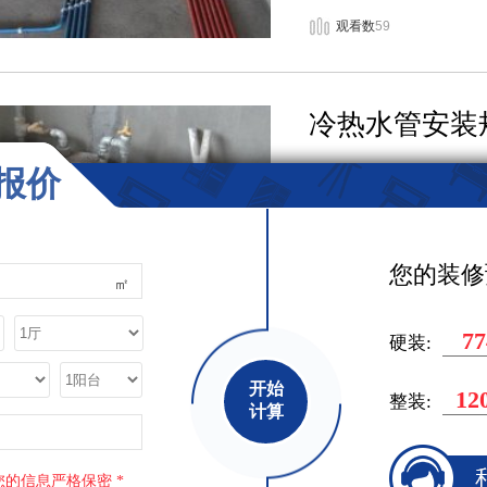
观看数
59
冷热水管安装
在日常生活中，我们最离
报价
宝，在洗漱中不小心碰到
还是很大的。...
[ 详细 ]
您的装修
㎡
观看数
59
77
硬装:
开始
12
整装:
株洲装修:电
计算
水电施工是一项隐蔽工程
您的信息严格保密 *
候，大家都会纠结是明装还