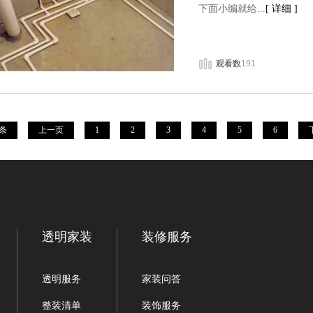
下面小编就给...
[ 详细 ]
观看数
191
5条
上一页
1
2
3
4
5
6
透明家装
装修服务
透明服务
家装问答
整装清单
装饰服务