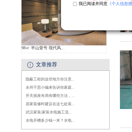
我已阅读并同意
《个人信息
98㎡ 半山壹号 现代风...
文章推荐
隐蔽工程的这些地方你注意...
·
永州千思小编来告诉你家庭...
·
开关插座布局有哪些方法，...
·
居家装修时建议在这七处装...
·
武汉家装|家装水电施工流...
·
水电开槽多少钱一米？水电...
·