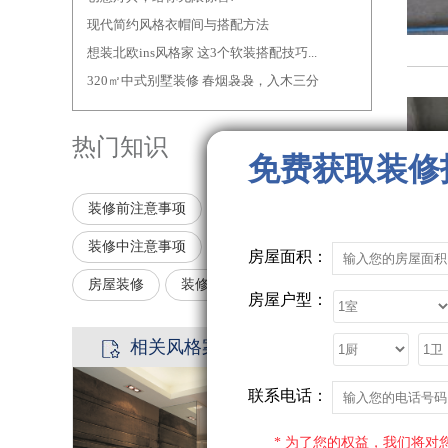
现代简约风格衣帽间与搭配方法
·
想装北欧ins风格家 这3个软装搭配技巧...
·
320㎡中式别墅装修 春烟袅袅，入木三分
·
热门知识
免费获取装修
装修前注意事项
软装配饰
装修中注意事项
装修流程
房屋面积：
房屋装修
装修后注意事项
房屋户型：
相关风格案例
联系电话：
* 为了您的权益，我们将对